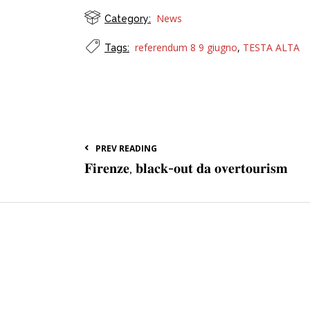
News
Category:
referendum 8 9 giugno
,
TESTA ALTA
Tags:
PREV READING
𝐅𝐢𝐫𝐞𝐧𝐳𝐞, 𝐛𝐥𝐚𝐜𝐤-𝐨𝐮𝐭 𝐝𝐚 𝐨𝐯𝐞𝐫𝐭𝐨𝐮𝐫𝐢𝐬𝐦