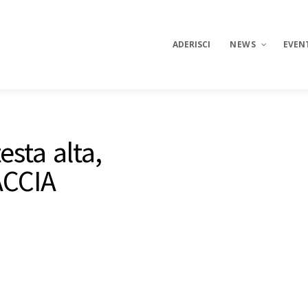
ADERISCI
NEWS
EVEN
News
esta alta,
Referendum 2026
CCIA
Salviamo Firenze
6 milioni per Firen
Proviamo a capirci
Spesa SOSpesa
Cronache dal futu