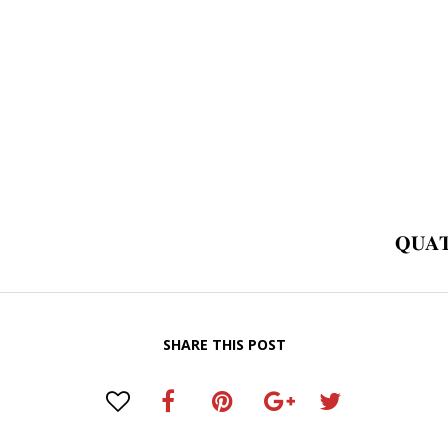
𝐐𝐔𝐀𝐓
SHARE THIS POST