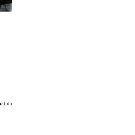
o
ruttato