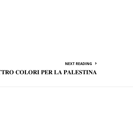
NEXT READING
𝐓𝐑𝐎 𝐂𝐎𝐋𝐎𝐑𝐈 𝐏𝐄𝐑 𝐋𝐀 𝐏𝐀𝐋𝐄𝐒𝐓𝐈𝐍𝐀