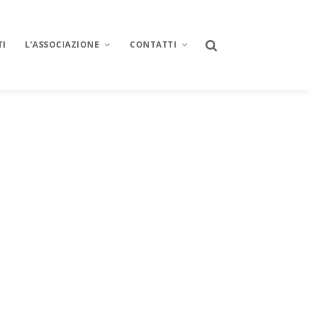
TI
L’ASSOCIAZIONE
CONTATTI
Chi siamo
Newsletter
Il Coordinamento
Informativa sulla privacy
Iscriviti
ze
Lo statuto
ro