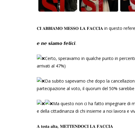
𝐂𝐈 𝐀𝐁𝐁𝐈𝐀𝐌𝐎 𝐌𝐄𝐒𝐒𝐎 𝐋𝐀 𝐅𝐀𝐂𝐂𝐈𝐀 in questo ref
𝙚 𝙣𝙚 𝙨𝙞𝙖𝙢𝙤 𝙛𝙚𝙡𝙞𝙘𝙞.
Certo, speravamo in qualche punto in percentu
arrivati al 47%)
Da subito sapevamo che dopo la cancellazion
partecipazione al voto, il quorum del 50% sarebbe 
Ma questo non ci ha fatto impegnare di men
e della cittadinanza di chi insieme a noi lavora e 
𝐀 𝐭𝐞𝐬𝐭𝐚 𝐚𝐥𝐭𝐚, 𝐌𝐄𝐓𝐓𝐄𝐍𝐃𝐎𝐂𝐈 𝐋𝐀 𝐅𝐀𝐂𝐂𝐈𝐀