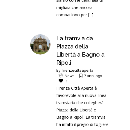
siamo con le centinaia di
migliaia che ancora
combattono per
[...]
La tramvia da
Piazza della
Libertà a Bagno a
Ripoli
By
firenzecittaaperta
News
7 anni ago
1
Firenze Città Aperta è
favorevole alla nuova linea
tramviaria che collegherà
Piazza della Libertà e
Bagno a Ripoli. La tramvia
ha infatti il pregio di togliere