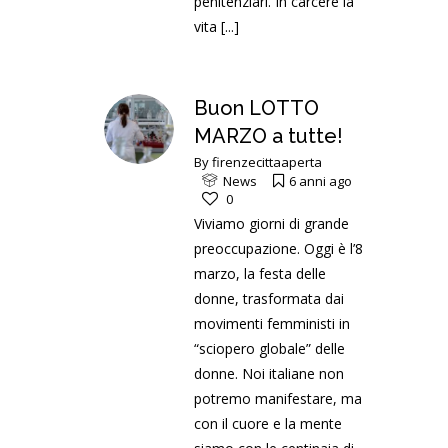
penitenziari. In carcere la
vita
[...]
Buon LOTTO
MARZO a tutte!
By
firenzecittaaperta
News
6 anni ago
0
Viviamo giorni di grande
preoccupazione. Oggi è l’8
marzo, la festa delle
donne, trasformata dai
movimenti femministi in
“sciopero globale” delle
donne. Noi italiane non
potremo manifestare, ma
con il cuore e la mente