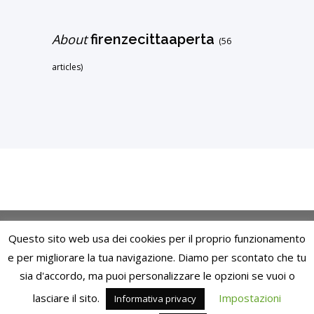
About
firenzecittaaperta
(56
articles)
Questo sito web usa dei cookies per il proprio funzionamento
© Copyright. Tutti i diritti riservati, Firenze Città
e per migliorare la tua navigazione. Diamo per scontato che tu
Aperta
sia d'accordo, ma puoi personalizzare le opzioni se vuoi o
lasciare il sito.
Impostazioni
Informativa privacy