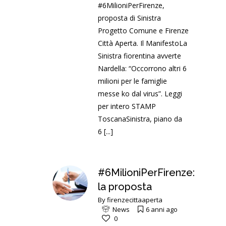
#6MilioniPerFirenze,
proposta di Sinistra
Progetto Comune e Firenze
Città Aperta. Il ManifestoLa
Sinistra fiorentina avverte
Nardella: “Occorrono altri 6
milioni per le famiglie
messe ko dal virus”. Leggi
per intero STAMP
ToscanaSinistra, piano da
6
[...]
#6MilioniPerFirenze:
la proposta
By
firenzecittaaperta
News
6 anni ago
0