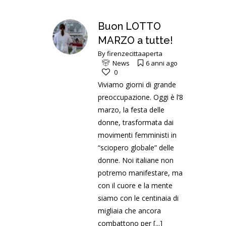
Buon LOTTO
MARZO a tutte!
By
firenzecittaaperta
News
6 anni ago
0
Viviamo giorni di grande
preoccupazione. Oggi è l’8
marzo, la festa delle
donne, trasformata dai
movimenti femministi in
“sciopero globale” delle
donne. Noi italiane non
potremo manifestare, ma
con il cuore e la mente
siamo con le centinaia di
migliaia che ancora
combattono per
[...]